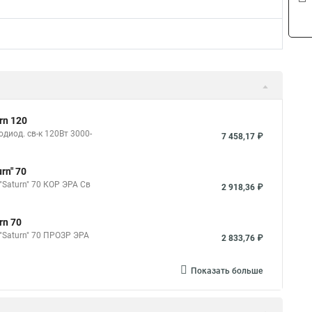
rn 120
диод. св-к 120Вт 3000-
7 458,17 ₽
rn" 70
"Saturn" 70 КОР ЭРА Св
2 918,36 ₽
rn 70
 "Saturn" 70 ПРОЗР ЭРА
2 833,76 ₽
Показать больше