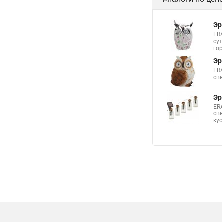
Эр
ER
су
го
Эр
ER
св
Эр
ER
св
кус