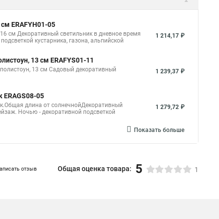
6 см ERAFYH01-05
 16 см Декоративный светильник в дневное время
1 214,17 ₽
подсветкой кустарника, газона, альпийской
листоун, 13 см ERAFYS01-11
 полистоун, 13 см Садовый декоративный
1 239,37 ₽
к ERAGS08-05
ек.Общая длина от солнечнойДекоративный
1 279,72 ₽
ейзаж. Ночью - декоративной подсветкой
Показать больше
5
Общая оценка товара:
аписать отзыв
1