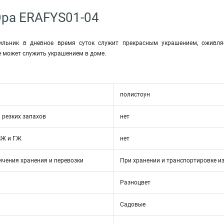
Эра ERAFYS01-04
ильник в дневное время суток служит прекрасным украшением, оживляе
е может служить украшением в доме.
полистоун
 резких запахов
нет
ВЖ и ГЖ
нет
ичения хранения и перевозки
При хранении и транспортировке и
Разноцвет
Садовые