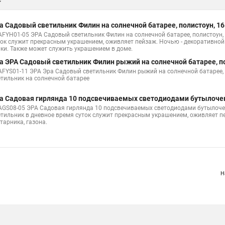
а Садовый светильник Филин на солнечной батарее, полистоун, 1
AFYH01-05 ЭРА Садовый светильник Филин на солнечной батарее, полистоун,
ток служит прекрасным украшением, оживляет пейзаж. Ночью - декоративной 
рки. Также может служить украшением в доме.
а ЭРА Садовый светильник Филин рыжий на солнечной батарее, по
AFYS01-11 ЭРА Эра Садовый светильник Филин рыжий на солнечной батарее,
етильник на солнечной батарее
а Садовая гирлянда 10 подсвечиваемых светодиодами бутылоче
AGS08-05 ЭРА Садовая гирлянда 10 подсвечиваемых светодиодами бутылоч
етильник в дневное время суток служит прекрасным украшением, оживляет п
тарника, газона.
Н