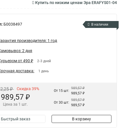
Купить по низким ценам Эра ERAFYS01-04
л:
Б0038497
В наличии
Гарантия производителя: 1 год
Самовывоз: 2 дня
Курьером от 490 ₽
2-3 дней
Срочная доставка:
1 день
989,57 ₽
22,25 ₽
Скидка 39%
От 15 шт:
989,57 ₽
989,57 ₽
989,57 ₽
От 30 шт:
Цена за 1 шт.
989,57 ₽
Быстрый заказ
В корзину