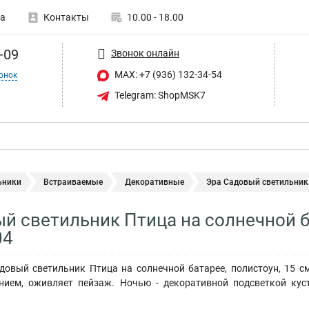
а
Контакты
10.00 - 18.00
-09
Звонок онлайн
MAX: +7 (936) 132-34-54
онок
Telegram: ShopMSK7
ьники
Встраиваемые
Декоративные
Эра Садовый светильник П
й светильник Птица на солнечной ба
04
довый светильник Птица на солнечной батарее, полистоун, 15 с
ием, оживляет пейзаж. Ночью - декоративной подсветкой куст