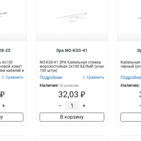
28-25
Эра NO-KS0-41
Э
А 4х150
NO-KS0-41 ЭРА Кабельная стяжка
Кабельная 
новой хомут
морозостойкая 3x100 БЕЛЫЙ (упак.
чёрный (уп
зки кабелей и
100 штук)
Подробнее
Подробне
Сравнить
Сравнить
Наличие:
Наличие:
В наличии
 ₽
32,03 ₽
+
–
+
ну
В корзину