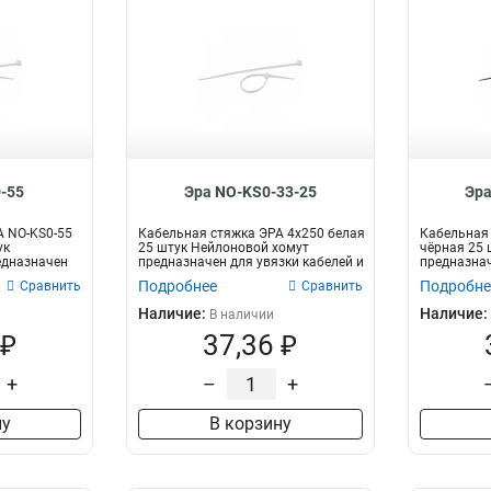
-55
Эра NO-KS0-33-25
Эра
А NO-KS0-55
Кабельная стяжка ЭРА 4x250 белая
Кабельная 
ук
25 штук Нейлоновой хомут
чёрная 25 
едназначен
предназначен для увязки кабелей и
предназнач
про...
пр...
Подробнее
Подробне
Сравнить
Сравнить
Наличие:
Наличие:
В наличии
 ₽
37,36 ₽
+
–
+
ну
В корзину