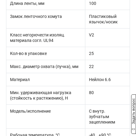
Длина ленты, мм
100
Замок ленточного хомута
Пластиковый
язычок/носик
Класс негорючести изоляц.
V2
материала согл. UL94
Кол-во в упаковке
25
Макс. диаметр охвата (пучка), мм
22
Материал
Нейлон 6.6
Мин. удерживающая нагрузка
80
(стойкость к растяжению), Н
Задать вопрос
Модель/исполнение
С внутр.
зубчатым
зацеплением
Рабочая температура, °C
-40...+90 °C