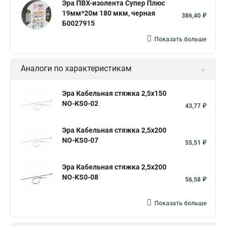
Эра ПВХ-изолента Супер Плюс
Кабельные хомуты стяжка
Стальные хомуты диаметры
19мм*20м 180 мкм, черная
386,40 ₽
Металлические хомуты червячные
Б0027915
Хомуты для врезки в стальную трубу
Показать больше
Хомуты ленточные с замком
Стяжки хомуты rexant
Аналоги по характеристикам
Хомуты для врезной труб
Хомуты torks
Хомуты шланги
Эра Кабельная стяжка 2,5х150
NO-KS0-02
Хомуты белые 100 мм
Хомуты ремонтные на трубу купить
43,77 ₽
Хомуты и подвески
Затянуть хомут на шрусе
Эра Кабельная стяжка 2,5х200
Хомут труба
Хомут для крепления пластиковый
NO-KS0-07
55,51 ₽
Хомут для крепления столбов
Хомуты червячные куплю
Эра Кабельная стяжка 2,5х200
Хомуты пр 25
Хомуты для труб в Москве
NO-KS0-08
56,58 ₽
Хомут 100 штук
Куплю силовой хомут
Показать больше
Муфты и хомуты ремонтные это
Хомут дюбель шпилька 1 2