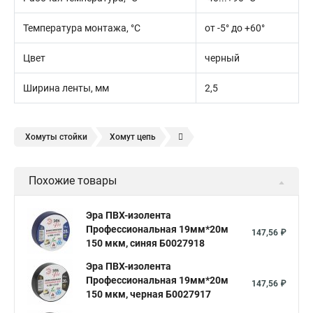
Температура монтажа, °C
от -5° до +60°
Цвет
черный
Ширина ленты, мм
2,5
Хомуты стойки
Хомут цепь
Хомуты заземления металлорукава
Похожие товары
Хомут на трубу водосточную
Хомут нержавеющий
Хомут труба 57
Ктр хомуты
Хомуты ост 1
Эра ПВХ-изолента
Профессиональная 19мм*20м
Трубный хомут нержавеющий
Х 300 хомут
Хомуты 26
147,56 ₽
150 мкм, синяя Б0027918
Хомут универсальный на шрус
Хомут u
Хомуты 10 12
Эра ПВХ-изолента
Хомутов г
Хомут черного цвета
Трубные хомуты 32
Профессиональная 19мм*20м
147,56 ₽
150 мкм, черная Б0027917
Хомуты на 160
Пластиковые хомуты отзывы