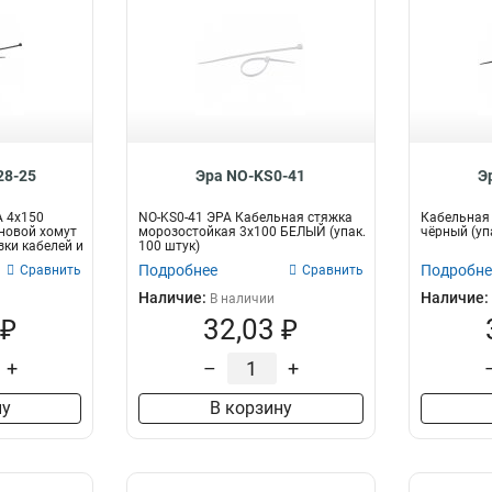
28-25
Эра NO-KS0-41
Э
А 4х150
NO-KS0-41 ЭРА Кабельная стяжка
Кабельная 
новой хомут
морозостойкая 3x100 БЕЛЫЙ (упак.
чёрный (уп
зки кабелей и
100 штук)
Подробнее
Подробне
Сравнить
Сравнить
Наличие:
Наличие:
В наличии
 ₽
32,03 ₽
+
–
+
ну
В корзину