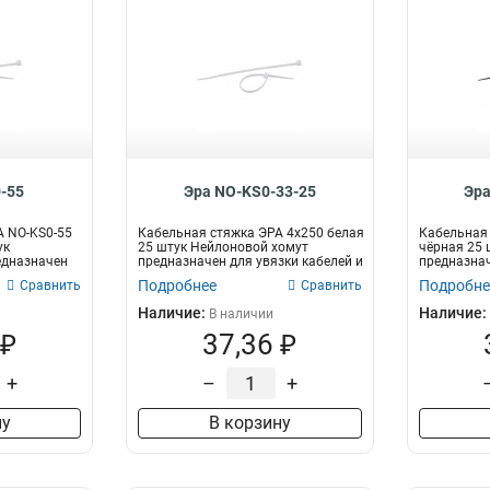
-55
Эра NO-KS0-33-25
Эра
А NO-KS0-55
Кабельная стяжка ЭРА 4x250 белая
Кабельная 
ук
25 штук Нейлоновой хомут
чёрная 25 
едназначен
предназначен для увязки кабелей и
предназнач
про...
пр...
Подробнее
Подробне
Сравнить
Сравнить
Наличие:
Наличие:
В наличии
 ₽
37,36 ₽
+
–
+
ну
В корзину