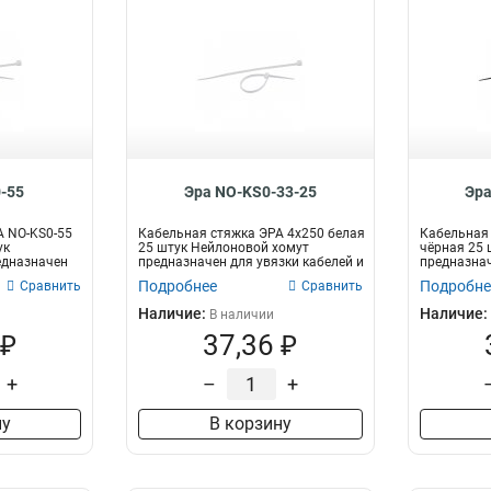
-55
Эра NO-KS0-33-25
Эра
А NO-KS0-55
Кабельная стяжка ЭРА 4x250 белая
Кабельная 
ук
25 штук Нейлоновой хомут
чёрная 25 
едназначен
предназначен для увязки кабелей и
предназнач
про...
пр...
Подробнее
Подробне
Сравнить
Сравнить
Наличие:
Наличие:
В наличии
 ₽
37,36 ₽
+
–
+
ну
В корзину