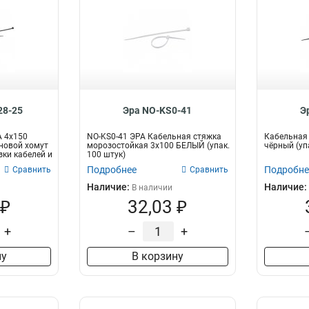
28-25
Эра NO-KS0-41
Э
А 4х150
NO-KS0-41 ЭРА Кабельная стяжка
Кабельная 
новой хомут
морозостойкая 3x100 БЕЛЫЙ (упак.
чёрный (уп
зки кабелей и
100 штук)
Подробнее
Подробне
Сравнить
Сравнить
Наличие:
Наличие:
В наличии
 ₽
32,03 ₽
+
–
+
ну
В корзину