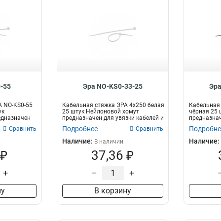
-55
Эра NO-KS0-33-25
Эра
А NO-KS0-55
Кабельная стяжка ЭРА 4x250 белая
Кабельная 
ук
25 штук Нейлоновой хомут
чёрная 25 
едназначен
предназначен для увязки кабелей и
предназнач
про...
пр...
Подробнее
Подробне
Сравнить
Сравнить
Наличие:
Наличие:
В наличии
 ₽
37,36 ₽
+
–
+
ну
В корзину