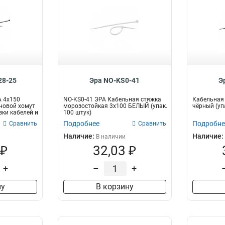
28-25
Эра NO-KS0-41
Э
А 4х150
NO-KS0-41 ЭРА Кабельная стяжка
Кабельная 
новой хомут
морозостойкая 3x100 БЕЛЫЙ (упак.
чёрный (уп
зки кабелей и
100 штук)
Подробнее
Подробне
Сравнить
Сравнить
Наличие:
Наличие:
В наличии
 ₽
32,03 ₽
+
–
+
ну
В корзину