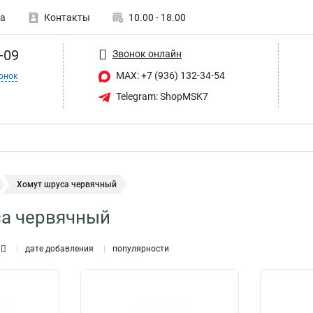
а
Контакты
10.00 - 18.00
-09
Звонок онлайн
MAX: +7 (936) 132-34-54
онок
Telegram: ShopMSK7
Хомут шруса червячный
са червячный
дате добавления
популярности