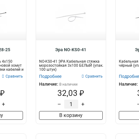
28-25
Эра NO-KS0-41
Э
А 4х150
NO-KS0-41 ЭРА Кабельная стяжка
Кабельная 
новой хомут
морозостойкая 3x100 БЕЛЫЙ (упак.
чёрный (уп
зки кабелей и
100 штук)
Подробнее
Подробне
Сравнить
Сравнить
Наличие:
Наличие:
В наличии
 ₽
32,03 ₽
+
–
+
ну
В корзину