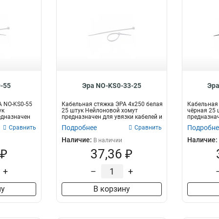
-55
Эра NO-KS0-33-25
Эра
А NO-KS0-55
Кабельная стяжка ЭРА 4x250 белая
Кабельная 
ук
25 штук Нейлоновой хомут
чёрная 25 
едназначен
предназначен для увязки кабелей и
предназнач
про...
пр...
Подробнее
Подробне
Сравнить
Сравнить
Наличие:
Наличие:
В наличии
 ₽
37,36 ₽
+
–
+
ну
В корзину