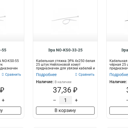
-55
Эра NO-KS0-33-25
Эра
А NO-KS0-55
Кабельная стяжка ЭРА 4x250 белая
Кабельная 
ук
25 штук Нейлоновой хомут
чёрная 25 
едназначен
предназначен для увязки кабелей и
предназнач
про...
пр...
Подробнее
Подробне
Сравнить
Сравнить
Наличие:
Наличие:
В наличии
 ₽
37,36 ₽
+
–
+
ну
В корзину