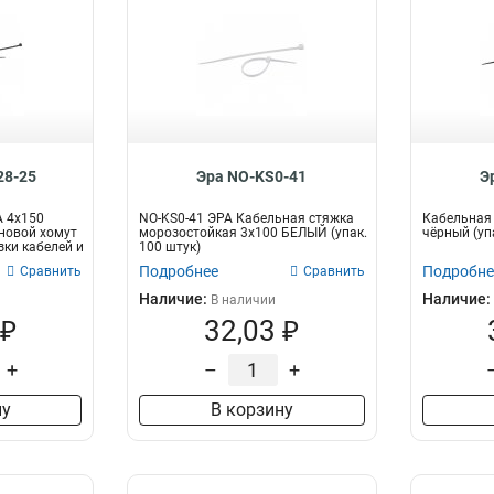
28-25
Эра NO-KS0-41
Э
А 4х150
NO-KS0-41 ЭРА Кабельная стяжка
Кабельная 
новой хомут
морозостойкая 3x100 БЕЛЫЙ (упак.
чёрный (уп
зки кабелей и
100 штук)
Подробнее
Подробне
Сравнить
Сравнить
Наличие:
Наличие:
В наличии
 ₽
32,03 ₽
+
–
+
ну
В корзину