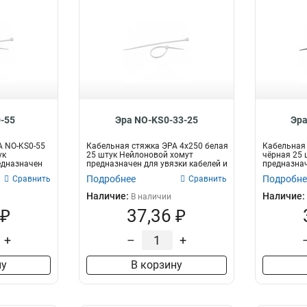
-55
Эра NO-KS0-33-25
Эра
А NO-KS0-55
Кабельная стяжка ЭРА 4x250 белая
Кабельная 
ук
25 штук Нейлоновой хомут
чёрная 25 
едназначен
предназначен для увязки кабелей и
предназнач
про...
пр...
Подробнее
Подробне
Сравнить
Сравнить
Наличие:
Наличие:
В наличии
 ₽
37,36 ₽
+
–
+
ну
В корзину