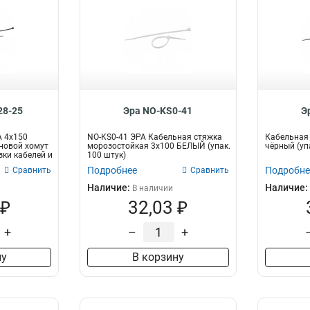
28-25
Эра NO-KS0-41
Э
А 4х150
NO-KS0-41 ЭРА Кабельная стяжка
Кабельная 
новой хомут
морозостойкая 3x100 БЕЛЫЙ (упак.
чёрный (уп
зки кабелей и
100 штук)
Подробнее
Подробне
Сравнить
Сравнить
Наличие:
Наличие:
В наличии
 ₽
32,03 ₽
+
–
+
ну
В корзину