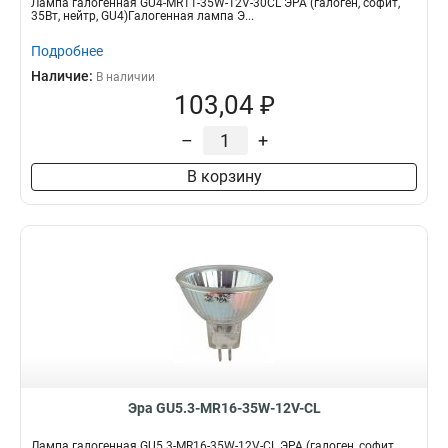
Лампа галогенная GU4-MR11-35W-12V-30CL ЭРА (галоген, софит,
35Вт, нейтр, GU4)Галогенная лампа Э...
Подробнее
Наличие:
В наличии
103,04 ₽
–
+
В корзину
Эра GU5.3-MR16-35W-12V-CL
Лампа галогенная GU5.3-MR16-35W-12V-CL ЭРА (галоген, софит,