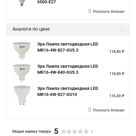
Точечные светильники для гипсокартонного потолка
6500-E27
Точечные светильники 12в
Показать больше
Светодиодные точечные светильники встраиваемые купить
Аналоги по цене
Точечные светильники r50
На одном потолке люстра и точечные светильники фото
Эра Лампа светодиодная LED
MR16-4W-827-GU5.3
Натяжные потолки в ванной точечные светильники
118,80 ₽
Точечные светильники цен
Эра Лампа светодиодная LED
Светильники точечные на потолке дизайн
MR16-4W-840-GU5.3
118,80 ₽
Светильники точечные для натяжных фото
Эра Лампа светодиодная LED
Точечные светильники на потолке без натяжного потолка
MR16-6W-827-GU10
116,30 ₽
Купить на потолок светильники точечные светильники
Показать больше
Купить точечные светильники Москва
Точечные светильники фото интерьера
5
Общая оценка товара:
1
Кабель для точечных светильников