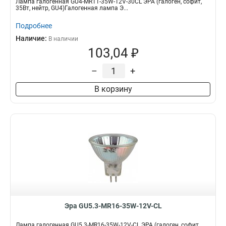
Лампа галогенная GU4-MR11-35W-12V-30CL ЭРА (галоген, софит,
35Вт, нейтр, GU4)Галогенная лампа Э...
Подробнее
Наличие:
В наличии
103,04 ₽
–
+
В корзину
Эра GU5.3-MR16-35W-12V-CL
Лампа галогенная GU5.3-MR16-35W-12V-CL ЭРА (галоген, софит,