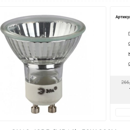
Артику
266