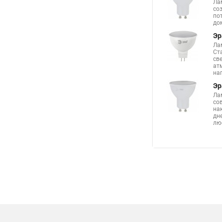
Ла
Точечные светильник
со
по
Точечный светильни
до
Эр
Люстра из точечных 
Ла
Ст
Точечные светильник
св
ат
Натяжные потолки ц
на
Эр
Точечные встраивае
Ла
Светодиодные свети
со
на
дн
Светильник точечны
лю
Купить лампочки для
Светодиодные встро
Светильники в точе
Накладной точечный
Точечные светильник
Точечный светильни