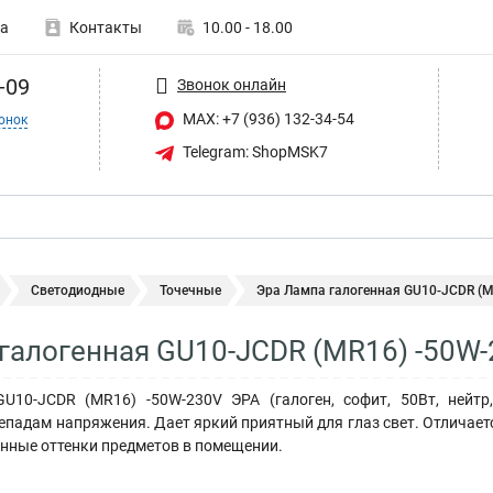
а
Контакты
10.00 - 18.00
-09
Звонок онлайн
MAX: +7 (936) 132-34-54
онок
Telegram: ShopMSK7
Светодиодные
Точечные
Эра Лампа галогенная GU10-JCDR (M
галогенная GU10-JCDR (MR16) -50W
U10-JCDR (MR16) -50W-230V ЭРА (галоген, софит, 50Вт, нейт
епадам напряжения. Дает яркий приятный для глаз свет. Отличает
енные оттенки предметов в помещении.