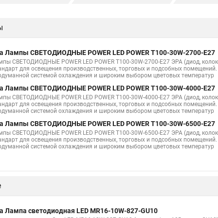
ники с натяжного потолка точечные
Точечные светильники в натяжных
ы
ки цоколи
Точечные светильники расположение на кухне
Точечные 
и для гипсокартонного потолка
Точечные светильники 12в
Светод
а Лампы СВЕТОДИОДНЫЕ POWER LED POWER T100-30W-2700-E27
и r50
На одном потолке люстра и точечные светильники фото
Нат
мпы СВЕТОДИОДНЫЕ POWER LED POWER T100-30W-2700-E27 ЭРА (диод, колокол
андарт для освещения производственных, торговых и подсобных помещений.
одуманной системой охлаждения и широким выбором цветовых температур
и цен
Светильники точечные на потолке дизайн
Светильники точе
а Лампы СВЕТОДИОДНЫЕ POWER LED POWER T100-30W-4000-E27
и на потолке без натяжного потолка
Купить на потолок светильники т
мпы СВЕТОДИОДНЫЕ POWER LED POWER T100-30W-4000-E27 ЭРА (диод, колокол
андарт для освещения производственных, торговых и подсобных помещений.
и фото интерьера
Кабель для точечных светильников
Встраиваем
одуманной системой охлаждения и широким выбором цветовых температур
а Лампы СВЕТОДИОДНЫЕ POWER LED POWER T100-30W-6500-E27
льники
мпы СВЕТОДИОДНЫЕ POWER LED POWER T100-30W-6500-E27 ЭРА (диод, колокол
андарт для освещения производственных, торговых и подсобных помещений.
и кухни
Цвет встроенного точечного светильника
Точечные свети
одуманной системой охлаждения и широким выбором цветовых температур
 точечные светильники на потолке
Точечный светильник ванна
То
ечный
Чем заменить точечные светильники на натяжном потолке
С
е
ые светильники для ванн
Потолочные точечные светильники встроен
и на потолке в спальне фото
Потолочный белый светильник точечный
а Лампа светодиодная LED MR16-10W-827-GU10