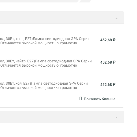
 потолках видео
Точечные светильник ванная комната
светильники схема у
иодные точечные светильники встраиваемые купить
яжные потолки в ванной точечные светильники
, 30Вт, тепл, E27)Лампа светодиодная ЭРА Серии
452,68 ₽
 Отличается высокой мощностью, грамотно
чные для натяжных фото
очечные светильники
Купить точечные светильники Москва
, 30Вт, нейтр, E27)Лампа светодиодная ЭРА Серии
452,68 ₽
 Отличается высокой мощностью, грамотно
ый светильник в потолок точечный
, 30Вт, хол, E27)Лампа светодиодная ЭРА Серии
452,68 ₽
 Отличается высокой мощностью, грамотно
льники ванной
чечные светильники для потолков в ванне
Показать больше
ветодиодный точечный светильник накладной
ные
Точечный светильник светодиодный
Точечная светильники для потолка купить