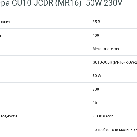
ра GU10-JCDR (MR16) -50W-230V
ивания
85 Вт
и
100
Металл, стекло
GU10-JCDR (MR16) -50W-
50 W
800
16
 годности
2 000 часов
не требует специальных