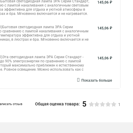
0)Бытовая светодиодная лампа ЭРА Серии Стандарт,
чные светильники на потолки фото
145,06 ₽
нию с лампой накаливания с аналогичным световым
ура эффективна для отдыха и уютной атмосферы в
ки в
Точечные светильники монтаж
рах и бра. Мгновенно включается и не нагревается.
 светильники 12 в
Светильник точечный галогеновый
5.3)Бытовая светодиодная лампа ЭРА Серии
145,06 ₽
 по сравнению с лампой накаливания с аналогичным
яжной потолок
Светильники в потолок точечные
 температура эффективна для отдыха и уютной
иках, в люстрах и бра. Мгновенно включается и не
х светильников на потолке фото
толок
Точечный светильник в натяжном потолке
10)Эта светодиодная лампа ЭРА Серии Стандарт -
145,06 ₽
 до 90% электроэнергии по сравнению с лампой
Точечные светильники в ванную светодиодные
оторый максимально приближен к естественному
е. Ровное освещение. Можно использовать как с
Светильник точечный в ванну купить
Показать больше
отолков
ой подсветки
Потолки точечные светильники на кухне
е
Светильники точечные с датчиком движения
5
Общая оценка товара:
аписать отзыв
1
отолке
Точечный светильник в гипсокартонном потолке
12 в
Потолки на кухне с точечными светильниками
ветильниками
Точечные гипсовые светильники