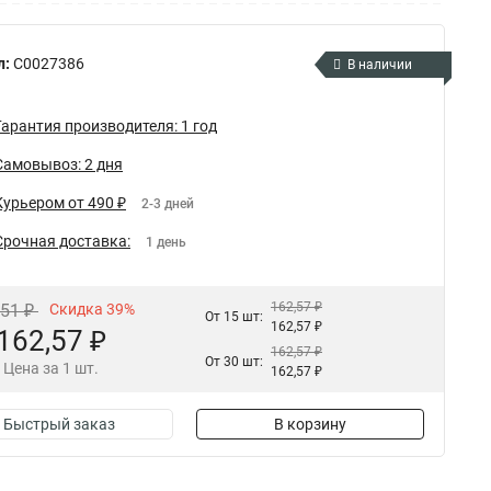
л:
C0027386
В наличии
Гарантия производителя: 1 год
Самовывоз: 2 дня
Курьером от 490 ₽
2-3 дней
Срочная доставка:
1 день
162,57 ₽
,51 ₽
Скидка 39%
От 15 шт:
162,57 ₽
162,57 ₽
162,57 ₽
От 30 шт:
Цена за 1 шт.
162,57 ₽
Быстрый заказ
В корзину