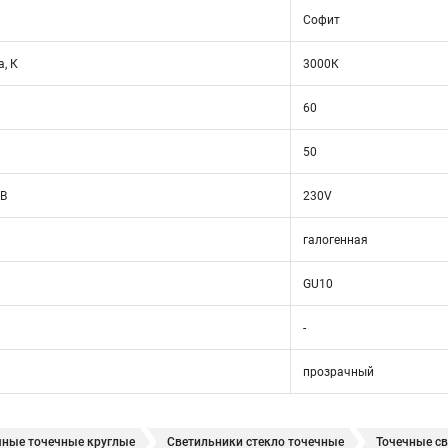
Софит
, К
3000К
60
50
 В
230V
галогенная
GU10
-
прозрачный
чные точечные круглые
Светильники стекло точечные
Точечные св