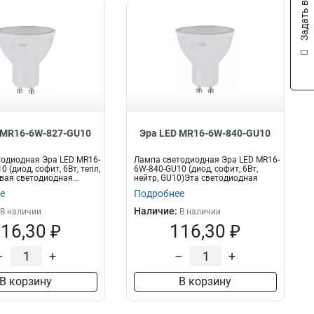
Задать вопрос
 MR16-6W-827-GU10
Эра LED MR16-6W-840-GU10
одиодная Эра LED MR16-
Лампа светодиодная Эра LED MR16-
 (диод, софит, 6Вт, тепл,
6W-840-GU10 (диод, софит, 6Вт,
ая светодиодная...
нейтр, GU10)Эта светодиодная
лам...
е
Подробнее
Наличие:
В наличии
В наличии
16,30 ₽
116,30 ₽
–
+
–
+
В корзину
В корзину