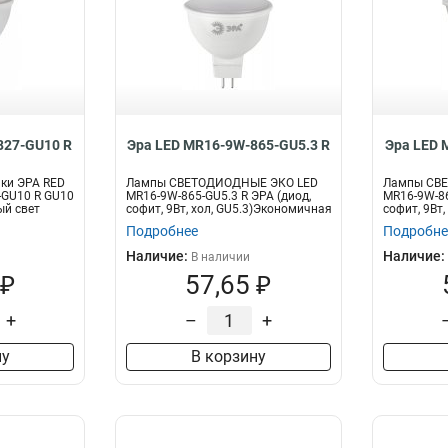
827-GU10 R
Эра LED MR16-9W-865-GU5.3 R
Эра LED 
ки ЭРА RED
Лампы СВЕТОДИОДНЫЕ ЭКО LED
Лампы СВ
-GU10 R GU10
MR16-9W-865-GU5.3 R ЭРА (диод,
MR16-9W-86
ый свет
софит, 9Вт, хол, GU5.3)Экономичная
софит, 9Вт
св...
свет...
Подробнее
Подробне
Наличие:
Наличие:
В наличии
 ₽
57,65 ₽
+
–
+
ну
В корзину