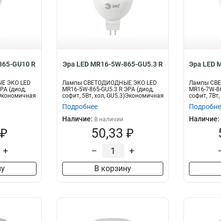
865-GU10 R
Эра LED MR16-5W-865-GU5.3 R
Эра LED 
Е ЭКО LED
Лампы СВЕТОДИОДНЫЕ ЭКО LED
Лампы СВ
РА (диод,
MR16-5W-865-GU5.3 R ЭРА (диод,
MR16-7W-86
)Экономичная
софит, 5Вт, хол, GU5.3)Экономичная
софит, 7Вт
св...
св...
Подробнее
Подробне
Наличие:
Наличие:
В наличии
 ₽
50,33 ₽
+
–
+
ну
В корзину