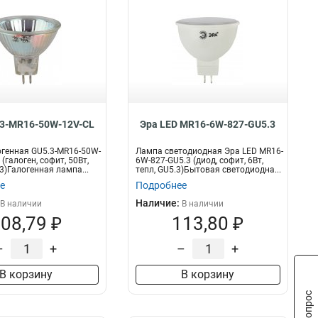
.3-MR16-50W-12V-CL
Эра LED MR16-6W-827-GU5.3
генная GU5.3-MR16-50W-
Лампа светодиодная Эра LED MR16-
(галоген, софит, 50Вт,
6W-827-GU5.3 (диод, софит, 6Вт,
3)Галогенная лампа...
тепл, GU5.3)Бытовая светодиодна...
е
Подробнее
Наличие:
В наличии
В наличии
08,79 ₽
113,80 ₽
–
+
–
+
В корзину
В корзину