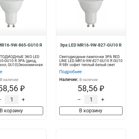
MR16-9W-865-GU10 R
Эра LED MR16-9W-827-GU10 R
ЕТОДИОДНЫЕ ЭКО LED
Светодиодные лампочки ЭРА RED
5-GU10 R ЭРА (диод,
LINE LED MR16-9W-827-GU10 R GU10
, хол, GU10)Экономичная
R 9Вт софит теплый белый свет
е
Подробнее
Наличие:
В наличии
В наличии
58,56 ₽
58,56 ₽
–
+
–
+
В корзину
В корзину