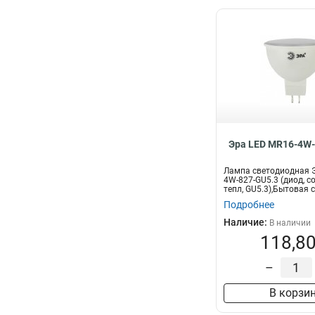
Эра LED MR16-4W-
Лампа светодиодная Э
4W-827-GU5.3 (диод, со
тепл, GU5.3),Бытовая с
Подробнее
Наличие:
В наличии
118,80
–
В корзи