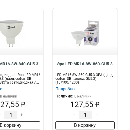
 MR16-8W-840-GU5.3
Эра LED MR16-8W-860-GU5.3
одиодная Эра LED MR16-
LED MR16-8W-860-GU5.3 ЭРА (диод,
3 (диод, софит, 8Вт,
софит, 8Вт, холод, GU5.3)
3)Эта светодиодная л...
(10/100/4200)
е
Подробнее
Наличие:
В наличии
В наличии
27,55 ₽
127,55 ₽
–
+
–
+
В корзину
В корзину