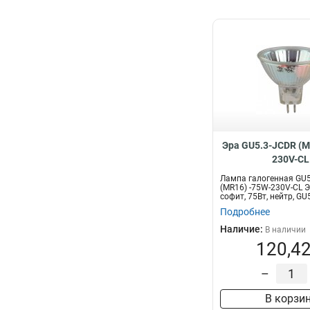
Эра GU5.3-JCDR (M
230V-CL
Лампа галогенная GU5
(MR16) -75W-230V-CL Э
софит, 75Вт, нейтр, GU5
Подробнее
Наличие:
В наличии
120,42
–
В корзи