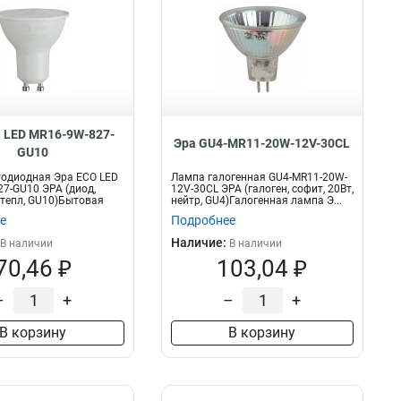
 LED MR16-9W-827-
Эра GU4-MR11-20W-12V-30CL
GU10
тодиодная Эра ECO LED
Лампа галогенная GU4-MR11-20W-
7-GU10 ЭРА (диод,
12V-30CL ЭРА (галоген, софит, 20Вт,
, тепл, GU10)Бытовая
нейтр, GU4)Галогенная лампа Э...
е
Подробнее
Наличие:
В наличии
В наличии
70,46 ₽
103,04 ₽
–
+
–
+
В корзину
В корзину