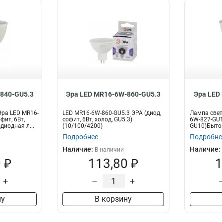
840-GU5.3
Эра LED MR16-6W-860-GU5.3
Эра LED
ра LED MR16-
LED MR16-6W-860-GU5.3 ЭРА (диод,
Лампа свет
фит, 6Вт,
софит, 6Вт, холод, GU5.3)
6W-827-GU10
диодная л...
(10/100/4200)
GU10)Бытов
Подробнее
Подробне
Наличие:
Наличие:
В наличии
 ₽
113,80 ₽
1
+
–
+
ну
В корзину