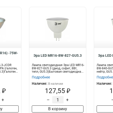
R16) -75W-
Эра LED MR16-8W-827-GU5.3
Эра LED
.3-JCDR
Лампа светодиодная Эра LED MR16-
Лампа свет
РА (галоген,
8W-827-GU5.3 (диод, софит, 8Вт,
8W-840-GU5.
.3)Галоген...
тепл, GU5.3)Бытовая светодиодна...
нейтр, GU5.
Подробнее
Подробне
Наличие:
Наличие:
В наличии
 ₽
127,55 ₽
1
+
–
+
ну
В корзину