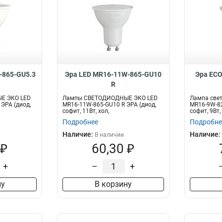
-865-GU5.3
Эра LED MR16-11W-865-GU10
Эра ECO
R
Е ЭКО LED
Лампы СВЕТОДИОДНЫЕ ЭКО LED
Лампа све
 ЭРА (диод,
MR16-11W-865-GU10 R ЭРА (диод,
MR16-9W-82
софит, 11Вт, хол,
софит, 9Вт
GU10)Экономичная св...
свето...
Подробнее
Подробне
Наличие:
Наличие:
В наличии
 ₽
60,30 ₽
+
–
+
ну
В корзину