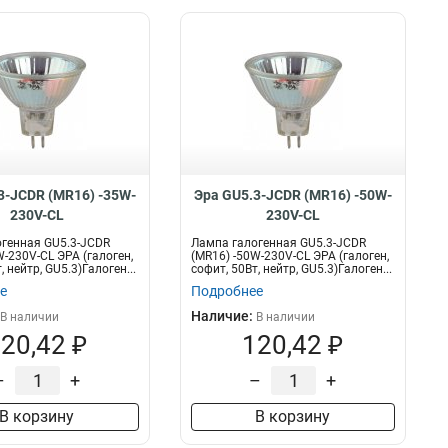
3-JCDR (MR16) -35W-
Эра GU5.3-JCDR (MR16) -50W-
230V-CL
230V-CL
генная GU5.3-JCDR
Лампа галогенная GU5.3-JCDR
W-230V-CL ЭРА (галоген,
(MR16) -50W-230V-CL ЭРА (галоген,
, нейтр, GU5.3)Галоген...
софит, 50Вт, нейтр, GU5.3)Галоген...
е
Подробнее
Наличие:
В наличии
В наличии
20,42 ₽
120,42 ₽
–
+
–
+
В корзину
В корзину