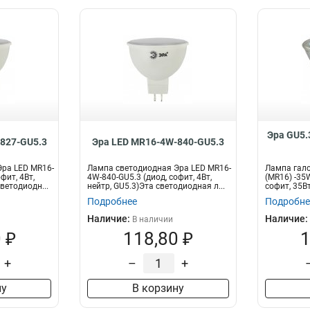
Эра GU5.
827-GU5.3
Эра LED MR16-4W-840-GU5.3
ра LED MR16-
Лампа светодиодная Эра LED MR16-
Лампа гало
фит, 4Вт,
4W-840-GU5.3 (диод, софит, 4Вт,
(MR16) -35
ветодиодн...
нейтр, GU5.3)Эта светодиодная л...
софит, 35Вт
Подробнее
Подробне
Наличие:
Наличие:
В наличии
 ₽
118,80 ₽
1
+
–
+
ну
В корзину