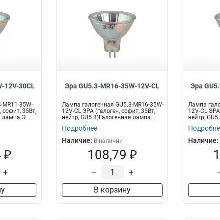
-12V-30CL
Эра GU5.3-MR16-35W-12V-CL
Эра GU5
4-MR11-35W-
Лампа галогенная GU5.3-MR16-35W-
Лампа гало
 софит, 35Вт,
12V-CL ЭРА (галоген, софит, 35Вт,
12V-CL ЭРА 
 лампа Э...
нейтр, GU5.3)Галогенная лампа...
нейтр, GU5.
Подробнее
Подробне
Наличие:
Наличие:
В наличии
 ₽
108,79 ₽
1
+
–
+
ну
В корзину