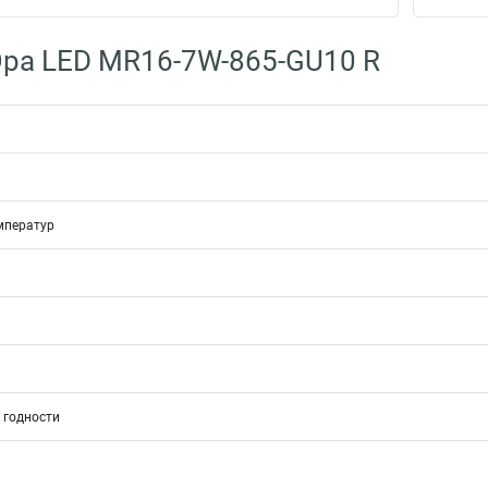
ра LED MR16-7W-865-GU10 R
мператур
 годности