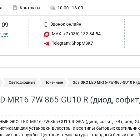
а
Контакты
10.00 - 18.00
-09
Звонок онлайн
MAX: +7 (936) 132-34-54
онок
Telegram: ShopMSK7
Светодиодные
Точечные
Эра ЭКО LED MR16-7W-865-GU10 R (дио
D MR16-7W-865-GU10 R (диод, софит,
 ЭКО LED MR16-7W-865-GU10 R ЭРА (диод, софит, 7Вт, хол, G
стиками для установки в люстры и все типы бытовых светильнико
долгий срок службы. Цветовая температура - холодный белый свет.