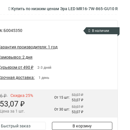
Купить по низким ценам Эра LED MR16-7W-865-GU10 R
л:
Б0045350
В наличии
Гарантия производителя: 1 год
Самовывоз: 2 дня
Курьером от 490 ₽
2-3 дней
Срочная доставка:
1 день
53,07 ₽
76 ₽
Скидка 25%
От 15 шт:
53,07 ₽
53,07 ₽
53,07 ₽
От 30 шт:
Цена за 1 шт.
53,07 ₽
Быстрый заказ
В корзину