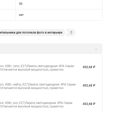
50
нет
етильники для потолков фото в интерьере
 потолках видео
Точечные светильник ванная комната
светильники схема у
иодные точечные светильники встраиваемые купить
яжные потолки в ванной точечные светильники
, 30Вт, тепл, E27)Лампа светодиодная ЭРА Серии
452,68 ₽
 Отличается высокой мощностью, грамотно
чные для натяжных фото
очечные светильники
Купить точечные светильники Москва
, 30Вт, нейтр, E27)Лампа светодиодная ЭРА Серии
452,68 ₽
 Отличается высокой мощностью, грамотно
ый светильник в потолок точечный
, 30Вт, хол, E27)Лампа светодиодная ЭРА Серии
452,68 ₽
 Отличается высокой мощностью, грамотно
льники ванной