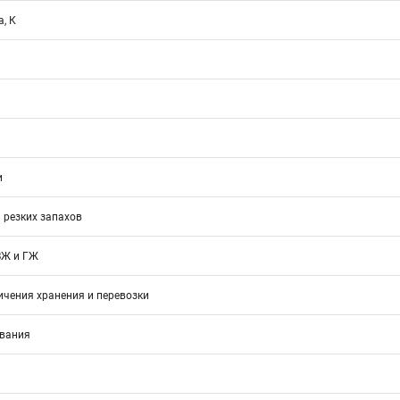
, К
и
 резких запахов
ВЖ и ГЖ
ичения хранения и перевозки
ивания