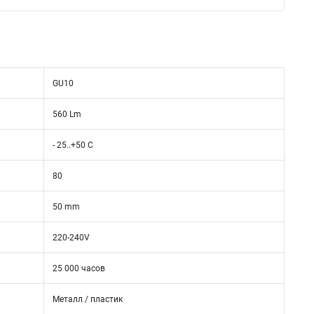
GU10
560 Lm
- 25..+50 C
80
50 mm
220-240V
25 000 часов
Металл / пластик