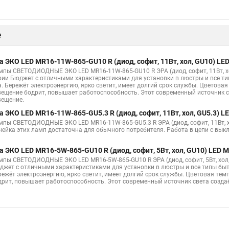
 точечные светильники на потолке
Точечный светильник ванна
То
ечный
Чем заменить точечные светильники на натяжном потолке
С
е
ые светильники для ванн
Потолочные точечные светильники встроен
и на потолке в спальне фото
Потолочный белый светильник точечный
а ЭКО LED MR16-11W-865-GU10 R (диод, софит, 11Вт, хол, GU10) L
мпы СВЕТОДИОДНЫЕ ЭКО LED MR16-11W-865-GU10 R ЭРА (диод, софит, 11Вт, 
и в натяжной потолок видео
Точечных светильников ванной
Точе
рии Бюджет с отличными характеристиками для установки в люстры и все ти
а. Бережёт электроэнергию, ярко светит, имеет долгий срок службы. Цветовая
к галогеновы
Точечные светильники встроенные потолочные светильни
вещение бодрит, повышает работоспособность. Этот современный источник с
вещение.
светильников
Светильник точечный 50 мм
Светодиодные точечные
а ЭКО LED MR16-11W-865-GU5.3 R (диод, софит, 11Вт, хол, GU5.3) 
мпы СВЕТОДИОДНЫЕ ЭКО LED MR16-11W-865-GU5.3 R ЭРА (диод, софит, 11Вт, 
и в натяжном потолке в интерьере
Точечные светильники в зал на нат
нейка этих ламп достаточна для обычного потребителя. Работа в цепи с вык
ены точечные светильники
Замена точечные светильники
Точечны
а ЭКО LED MR16-5W-865-GU10 R (диод, софит, 5Вт, хол, GU10) LED
мые светильники белые
Как снять точечный светильник в натяжной по
мпы СВЕТОДИОДНЫЕ ЭКО LED MR16-5W-865-GU10 R ЭРА (диод, софит, 5Вт, хо
джет с отличными характеристиками для установки в люстры и все типы быто
льники точечные в ванную
режёт электроэнергию, ярко светит, имеет долгий срок службы. Цветовая тем
Точечные светильники в потолке видео
дрит, повышает работоспособность. Этот современный источник света создаё
й накладной белый
Точечные светодиодные светильники для потолка
 точечного светильника
Как снять точечный светильник с натяжных п
енные точечные светильники купить
Встраиваемые светильники точечн