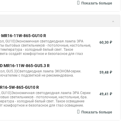
чечные светильники для потолков в ванне
Показать больше
ветодиодный точечный светильник накладной
ные
Точечный светильник светодиодный
Точечная светильники для потолка купить
ED MR16-11W-865-GU10 R
хол, GU10)Экономичная светодиодная лампа ЭРА
чные светильники на потолки фото
60,30 ₽
пы бытовых светильников - потолочные, настольные,
 температура - холодный белый свет. Такое
ки в
Точечные светильники монтаж
вета создаёт комфортное и безопасное для глаз
 светильники 12 в
Светильник точечный галогеновый
LED MR16-11W-865-GU5.3 R
хол, GU5.3)Светодиодная лампа ЭКОНОМ-серии.
яжной потолок
Светильники в потолок точечные
59,48 ₽
лючателем с подсветкой не рекомендована.
х светильников на потолке фото
 MR16-5W-865-GU10 R
толок
Точечный светильник в натяжном потолке
л, GU10)Экономичная светодиодная лампа ЭРА Серии
49,41 ₽
вых светильников - потолочные, настольные, бра.
пература - холодный белый свет. Такое освещение
Точечные светильники в ванную светодиодные
т комфортное и безопасное для глаз освещение.
Светильник точечный в ванну купить
Показать больше
отолков
ой подсветки
Потолки точечные светильники на кухне