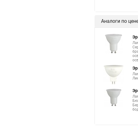
На каком расстоянии
Светильник е27 точ
Аналоги по цен
Точечные светодиодн
Точечные светильник
Эр
Ла
Точечные светильник
Се
бр
Точечный светильни
ос
ос
Люстра из точечных 
Эр
Ла
Точечные светильник
Ли
Натяжные потолки ц
Эр
Точечные встраивае
Ла
Бю
Светодиодные свети
Бе
бо
Светильник точечны
Купить лампочки для
Светодиодные встро