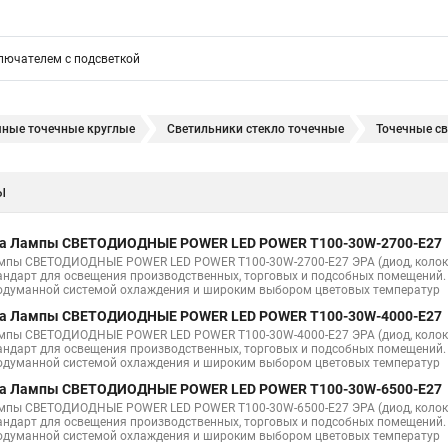
лючателем с подсветкой
чные точечные круглые
Светильники стекло точечные
Точечные св
ники с натяжного потолка точечные
Точечные светильники в натяжных
ы
ки цоколи
Точечные светильники расположение на кухне
Точечные 
и для гипсокартонного потолка
Точечные светильники 12в
Светод
а Лампы СВЕТОДИОДНЫЕ POWER LED POWER T100-30W-2700-E27
и r50
На одном потолке люстра и точечные светильники фото
Нат
мпы СВЕТОДИОДНЫЕ POWER LED POWER T100-30W-2700-E27 ЭРА (диод, колокол
андарт для освещения производственных, торговых и подсобных помещений.
одуманной системой охлаждения и широким выбором цветовых температур
и цен
Светильники точечные на потолке дизайн
Светильники точе
а Лампы СВЕТОДИОДНЫЕ POWER LED POWER T100-30W-4000-E27
и на потолке без натяжного потолка
Купить на потолок светильники т
мпы СВЕТОДИОДНЫЕ POWER LED POWER T100-30W-4000-E27 ЭРА (диод, колокол
андарт для освещения производственных, торговых и подсобных помещений.
и фото интерьера
Кабель для точечных светильников
Встраиваем
одуманной системой охлаждения и широким выбором цветовых температур
а Лампы СВЕТОДИОДНЫЕ POWER LED POWER T100-30W-6500-E27
льники
мпы СВЕТОДИОДНЫЕ POWER LED POWER T100-30W-6500-E27 ЭРА (диод, колокол
андарт для освещения производственных, торговых и подсобных помещений.
и кухни
Цвет встроенного точечного светильника
Точечные свети
одуманной системой охлаждения и широким выбором цветовых температур