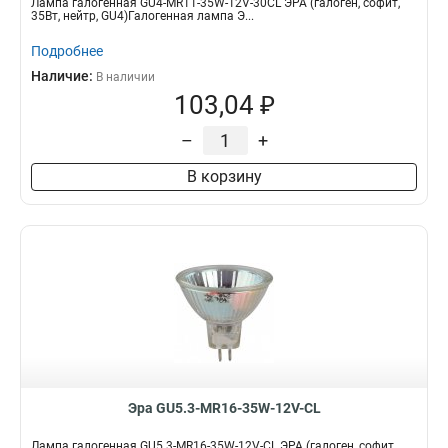
Лампа галогенная GU4-MR11-35W-12V-30CL ЭРА (галоген, софит,
35Вт, нейтр, GU4)Галогенная лампа Э...
Подробнее
Наличие:
В наличии
103,04 ₽
–
+
В корзину
Эра GU5.3-MR16-35W-12V-CL
Лампа галогенная GU5.3-MR16-35W-12V-CL ЭРА (галоген, софит,