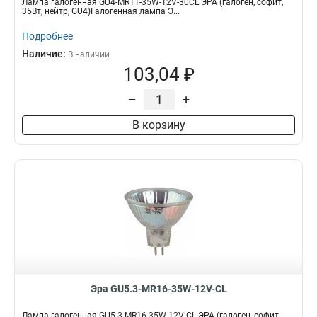
Лампа галогенная GU4-MR11-35W-12V-30CL ЭРА (галоген, софит,
35Вт, нейтр, GU4)Галогенная лампа Э...
Подробнее
Наличие:
В наличии
103,04 ₽
–
+
В корзину
Эра GU5.3-MR16-35W-12V-CL
Лампа галогенная GU5.3-MR16-35W-12V-CL ЭРА (галоген, софит,