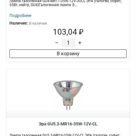
Лампа галогенная GU4-MR11-35W-12V-30CL ЭРА (галоген, софит,
35Вт, нейтр, GU4)Галогенная лампа Э...
Подробнее
Наличие:
В наличии
103,04 ₽
–
+
В корзину
Эра GU5.3-MR16-35W-12V-CL
Лампа галогенная GU5.3-MR16-35W-12V-CL ЭРА (галоген, софит,