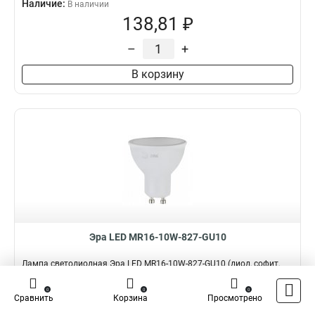
Наличие:
В наличии
138,81 ₽
–
+
В корзину
Эра LED MR16-10W-827-GU10
Лампа светодиодная Эра LED MR16-10W-827-GU10 (диод, софит,
10Вт, тепл, GU10)Бытовая светодиодна...
0
0
0
Подробнее
Сравнить
Корзина
Просмотрено