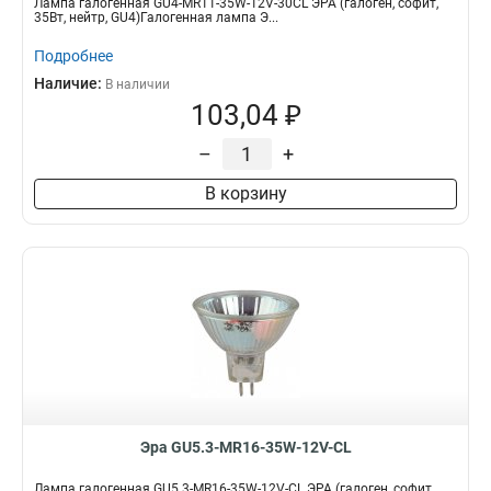
Лампа галогенная GU4-MR11-35W-12V-30CL ЭРА (галоген, софит,
35Вт, нейтр, GU4)Галогенная лампа Э...
Подробнее
Наличие:
В наличии
103,04 ₽
–
+
В корзину
Эра GU5.3-MR16-35W-12V-CL
Лампа галогенная GU5.3-MR16-35W-12V-CL ЭРА (галоген, софит,