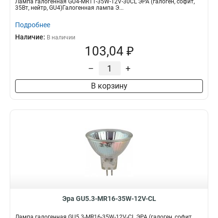
Лампа галогенная GU4-MR11-35W-12V-30CL ЭРА (галоген, софит,
35Вт, нейтр, GU4)Галогенная лампа Э...
Подробнее
Наличие:
В наличии
103,04 ₽
–
+
В корзину
Эра GU5.3-MR16-35W-12V-CL
Лампа галогенная GU5.3-MR16-35W-12V-CL ЭРА (галоген, софит,