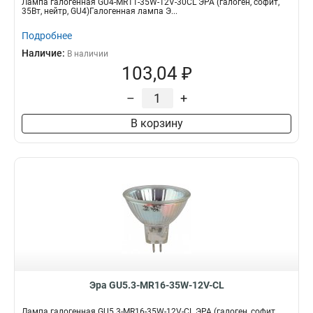
Лампа галогенная GU4-MR11-35W-12V-30CL ЭРА (галоген, софит,
35Вт, нейтр, GU4)Галогенная лампа Э...
Подробнее
Наличие:
В наличии
103,04 ₽
–
+
В корзину
Эра GU5.3-MR16-35W-12V-CL
Лампа галогенная GU5.3-MR16-35W-12V-CL ЭРА (галоген, софит,