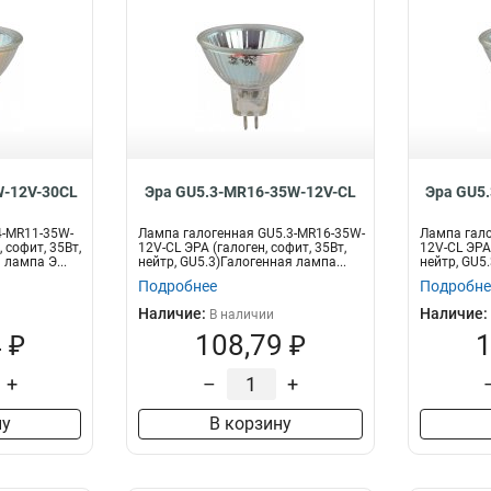
-12V-30CL
Эра GU5.3-MR16-35W-12V-CL
Эра GU5
4-MR11-35W-
Лампа галогенная GU5.3-MR16-35W-
Лампа гало
 софит, 35Вт,
12V-CL ЭРА (галоген, софит, 35Вт,
12V-CL ЭРА 
 лампа Э...
нейтр, GU5.3)Галогенная лампа...
нейтр, GU5.
Подробнее
Подробне
Наличие:
Наличие:
В наличии
 ₽
108,79 ₽
1
+
–
+
ну
В корзину