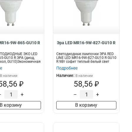
MR16-9W-865-GU10 R
Эра LED MR16-9W-827-GU10 R
ЕТОДИОДНЫЕ ЭКО LED
Светодиодные лампочки ЭРА RED
5-GU10 R ЭРА (диод,
LINE LED MR16-9W-827-GU10 R GU10
, хол, GU10)Экономичная
R 9Вт софит теплый белый свет
е
Подробнее
Наличие:
В наличии
В наличии
58,56 ₽
58,56 ₽
–
+
–
+
В корзину
В корзину