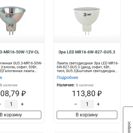
.3-MR16-50W-12V-CL
Эра LED MR16-6W-827-GU5.3
генная GU5.3-MR16-50W-
Лампа светодиодная Эра LED MR16-
(галоген, софит, 50Вт,
6W-827-GU5.3 (диод, софит, 6Вт,
3)Галогенная лампа...
тепл, GU5.3)Бытовая светодиодна...
е
Подробнее
Наличие:
В наличии
В наличии
08,79 ₽
113,80 ₽
–
+
–
+
В корзину
В корзину