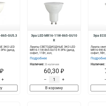
-865-GU5.3
Эра LED MR16-11W-865-GU10
Эра ECO
R
Е ЭКО LED
Лампы СВЕТОДИОДНЫЕ ЭКО LED
Лампа све
 ЭРА (диод,
MR16-11W-865-GU10 R ЭРА (диод,
MR16-9W-82
софит, 11Вт, хол,
софит, 9Вт
GU10)Экономичная св...
свето...
Подробнее
Подробне
Наличие:
Наличие:
В наличии
 ₽
60,30 ₽
+
–
+
ну
В корзину