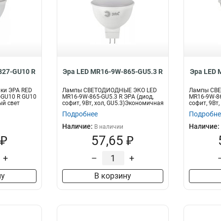
827-GU10 R
Эра LED MR16-9W-865-GU5.3 R
Эра LED 
ки ЭРА RED
Лампы СВЕТОДИОДНЫЕ ЭКО LED
Лампы СВ
-GU10 R GU10
MR16-9W-865-GU5.3 R ЭРА (диод,
MR16-9W-86
ый свет
софит, 9Вт, хол, GU5.3)Экономичная
софит, 9Вт
св...
свет...
Подробнее
Подробне
Наличие:
Наличие:
В наличии
 ₽
57,65 ₽
+
–
+
ну
В корзину