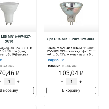
 LED MR16-9W-827-
Эра GU4-MR11-20W-12V-30CL
GU10
тодиодная Эра ECO LED
Лампа галогенная GU4-MR11-20W-
7-GU10 ЭРА (диод,
12V-30CL ЭРА (галоген, софит, 20Вт,
, тепл, GU10)Бытовая
нейтр, GU4)Галогенная лампа Э...
е
Подробнее
Наличие:
В наличии
В наличии
70,46 ₽
103,04 ₽
–
+
–
+
В корзину
В корзину