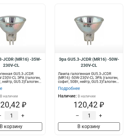
3-JCDR (MR16) -35W-
Эра GU5.3-JCDR (MR16) -50W-
230V-CL
230V-CL
генная GU5.3-JCDR
Лампа галогенная GU5.3-JCDR
W-230V-CL ЭРА (галоген,
(MR16) -50W-230V-CL ЭРА (галоген,
, нейтр, GU5.3)Галоген...
софит, 50Вт, нейтр, GU5.3)Галоген...
е
Подробнее
Наличие:
В наличии
В наличии
20,42 ₽
120,42 ₽
–
+
–
+
В корзину
В корзину