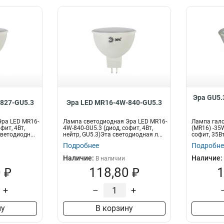
Эра GU5.
827-GU5.3
Эра LED MR16-4W-840-GU5.3
ра LED MR16-
Лампа светодиодная Эра LED MR16-
Лампа гало
фит, 4Вт,
4W-840-GU5.3 (диод, софит, 4Вт,
(MR16) -35
ветодиодн...
нейтр, GU5.3)Эта светодиодная л...
софит, 35Вт
Подробнее
Подробне
Наличие:
Наличие:
В наличии
 ₽
118,80 ₽
1
+
–
+
ну
В корзину