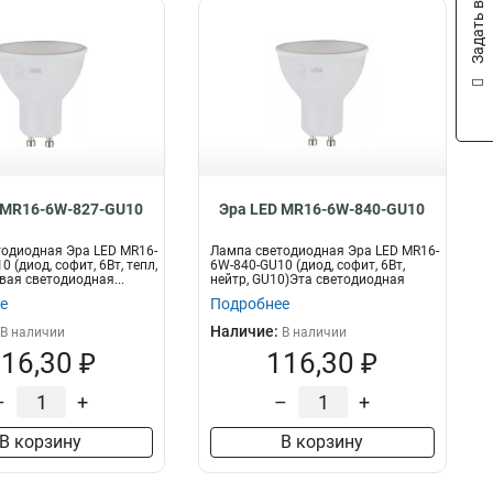
Задать вопрос
 MR16-6W-827-GU10
Эра LED MR16-6W-840-GU10
одиодная Эра LED MR16-
Лампа светодиодная Эра LED MR16-
 (диод, софит, 6Вт, тепл,
6W-840-GU10 (диод, софит, 6Вт,
ая светодиодная...
нейтр, GU10)Эта светодиодная
лам...
е
Подробнее
Наличие:
В наличии
В наличии
16,30 ₽
116,30 ₽
–
+
–
+
В корзину
В корзину