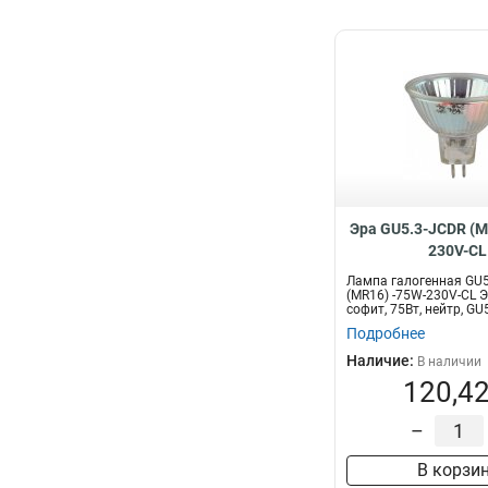
Эра GU5.3-JCDR (M
230V-CL
Лампа галогенная GU5
(MR16) -75W-230V-CL Э
софит, 75Вт, нейтр, GU5
Подробнее
Наличие:
В наличии
120,42
–
В корзи