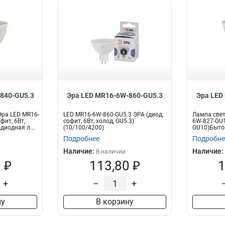
840-GU5.3
Эра LED MR16-6W-860-GU5.3
Эра LED
ра LED MR16-
LED MR16-6W-860-GU5.3 ЭРА (диод,
Лампа свет
фит, 6Вт,
софит, 6Вт, холод, GU5.3)
6W-827-GU10
диодная л...
(10/100/4200)
GU10)Бытов
Подробнее
Подробне
Наличие:
Наличие:
В наличии
 ₽
113,80 ₽
1
+
–
+
ну
В корзину