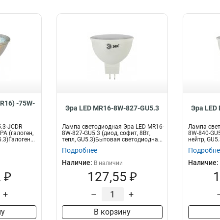
R16) -75W-
Эра LED MR16-8W-827-GU5.3
Эра LED
.3-JCDR
Лампа светодиодная Эра LED MR16-
Лампа свет
РА (галоген,
8W-827-GU5.3 (диод, софит, 8Вт,
8W-840-GU5.
.3)Галоген...
тепл, GU5.3)Бытовая светодиодна...
нейтр, GU5.
Подробнее
Подробне
Наличие:
Наличие:
В наличии
 ₽
127,55 ₽
1
+
–
+
ну
В корзину