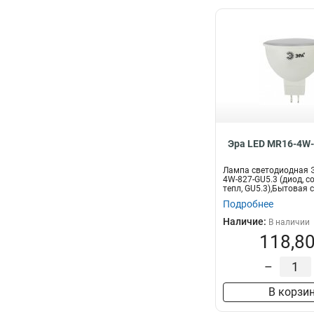
Эра LED MR16-4W-
Лампа светодиодная Э
4W-827-GU5.3 (диод, со
тепл, GU5.3),Бытовая с
Подробнее
Наличие:
В наличии
118,80
–
В корзи