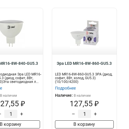
 MR16-8W-840-GU5.3
Эра LED MR16-8W-860-GU5.3
одиодная Эра LED MR16-
LED MR16-8W-860-GU5.3 ЭРА (диод,
3 (диод, софит, 8Вт,
софит, 8Вт, холод, GU5.3)
3)Эта светодиодная л...
(10/100/4200)
е
Подробнее
Наличие:
В наличии
В наличии
27,55 ₽
127,55 ₽
–
+
–
+
В корзину
В корзину