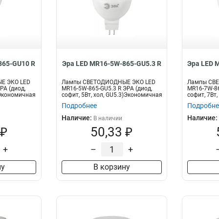
865-GU10 R
Эра LED MR16-5W-865-GU5.3 R
Эра LED 
Е ЭКО LED
Лампы СВЕТОДИОДНЫЕ ЭКО LED
Лампы СВ
РА (диод,
MR16-5W-865-GU5.3 R ЭРА (диод,
MR16-7W-86
)Экономичная
софит, 5Вт, хол, GU5.3)Экономичная
софит, 7Вт
св...
св...
Подробнее
Подробне
Наличие:
Наличие:
В наличии
 ₽
50,33 ₽
+
–
+
ну
В корзину