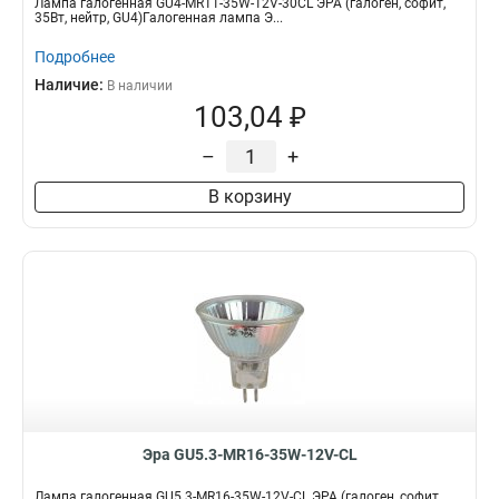
Лампа галогенная GU4-MR11-35W-12V-30CL ЭРА (галоген, софит,
35Вт, нейтр, GU4)Галогенная лампа Э...
Подробнее
Наличие:
В наличии
103,04 ₽
–
+
В корзину
Эра GU5.3-MR16-35W-12V-CL
Лампа галогенная GU5.3-MR16-35W-12V-CL ЭРА (галоген, софит,