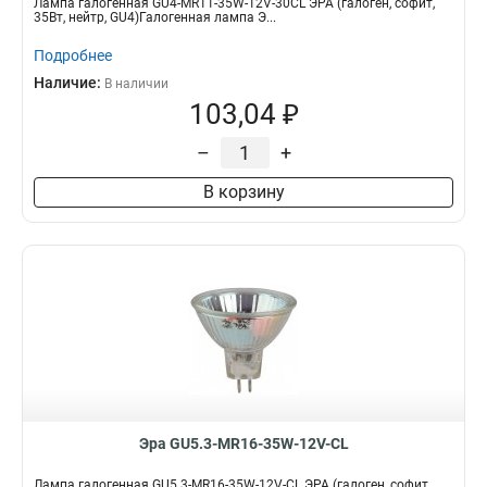
Лампа галогенная GU4-MR11-35W-12V-30CL ЭРА (галоген, софит,
35Вт, нейтр, GU4)Галогенная лампа Э...
Подробнее
Наличие:
В наличии
103,04 ₽
–
+
В корзину
Эра GU5.3-MR16-35W-12V-CL
Лампа галогенная GU5.3-MR16-35W-12V-CL ЭРА (галоген, софит,