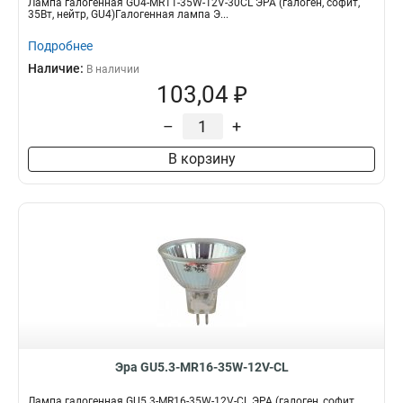
Лампа галогенная GU4-MR11-35W-12V-30CL ЭРА (галоген, софит,
35Вт, нейтр, GU4)Галогенная лампа Э...
Подробнее
Наличие:
В наличии
103,04 ₽
–
+
В корзину
Эра GU5.3-MR16-35W-12V-CL
Лампа галогенная GU5.3-MR16-35W-12V-CL ЭРА (галоген, софит,