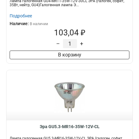
Лампа галогенная GU4-MR11-35W-12V-30CL ЭРА (галоген, софит,
35Вт, нейтр, GU4)Галогенная лампа Э...
Подробнее
Наличие:
В наличии
103,04 ₽
–
+
В корзину
Эра GU5.3-MR16-35W-12V-CL
Лампа галогенная GU5.3-MR16-35W-12V-CL ЭРА (галоген, софит,