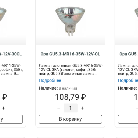
-12V-30CL
Эра GU5.3-MR16-35W-12V-CL
Эра GU5
4-MR11-35W-
Лампа галогенная GU5.3-MR16-35W-
Лампа гало
 софит, 35Вт,
12V-CL ЭРА (галоген, софит, 35Вт,
12V-CL ЭРА 
 лампа Э...
нейтр, GU5.3)Галогенная лампа...
нейтр, GU5.
Подробнее
Подробне
Наличие:
Наличие:
В наличии
 ₽
108,79 ₽
1
+
–
+
ну
В корзину