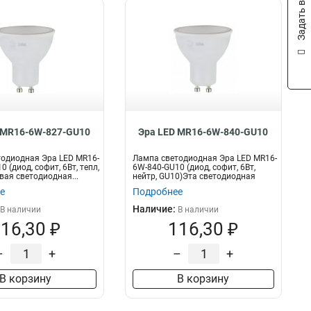
Задать вопрос
 MR16-6W-827-GU10
Эра LED MR16-6W-840-GU10
одиодная Эра LED MR16-
Лампа светодиодная Эра LED MR16-
 (диод, софит, 6Вт, тепл,
6W-840-GU10 (диод, софит, 6Вт,
ая светодиодная...
нейтр, GU10)Эта светодиодная
лам...
е
Подробнее
Наличие:
В наличии
В наличии
16,30 ₽
116,30 ₽
–
+
–
+
В корзину
В корзину