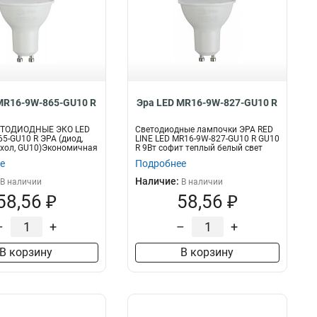
MR16-9W-865-GU10 R
Эра LED MR16-9W-827-GU10 R
ЕТОДИОДНЫЕ ЭКО LED
Светодиодные лампочки ЭРА RED
5-GU10 R ЭРА (диод,
LINE LED MR16-9W-827-GU10 R GU10
, хол, GU10)Экономичная
R 9Вт софит теплый белый свет
е
Подробнее
Наличие:
В наличии
В наличии
58,56 ₽
58,56 ₽
–
+
–
+
В корзину
В корзину