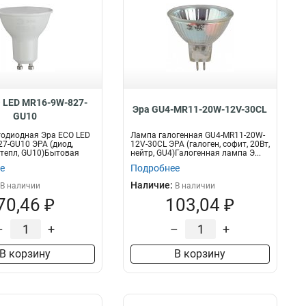
 LED MR16-9W-827-
Эра GU4-MR11-20W-12V-30CL
GU10
тодиодная Эра ECO LED
Лампа галогенная GU4-MR11-20W-
7-GU10 ЭРА (диод,
12V-30CL ЭРА (галоген, софит, 20Вт,
, тепл, GU10)Бытовая
нейтр, GU4)Галогенная лампа Э...
е
Подробнее
Наличие:
В наличии
В наличии
70,46 ₽
103,04 ₽
–
+
–
+
В корзину
В корзину