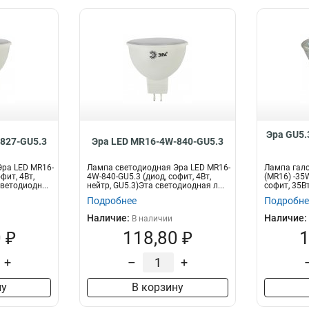
Эра GU5.
827-GU5.3
Эра LED MR16-4W-840-GU5.3
ра LED MR16-
Лампа светодиодная Эра LED MR16-
Лампа гало
фит, 4Вт,
4W-840-GU5.3 (диод, софит, 4Вт,
(MR16) -35
ветодиодн...
нейтр, GU5.3)Эта светодиодная л...
софит, 35Вт
Подробнее
Подробне
Наличие:
Наличие:
В наличии
 ₽
118,80 ₽
1
+
–
+
ну
В корзину