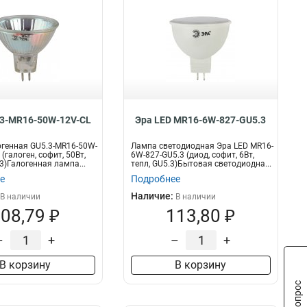
.3-MR16-50W-12V-CL
Эра LED MR16-6W-827-GU5.3
генная GU5.3-MR16-50W-
Лампа светодиодная Эра LED MR16-
(галоген, софит, 50Вт,
6W-827-GU5.3 (диод, софит, 6Вт,
3)Галогенная лампа...
тепл, GU5.3)Бытовая светодиодна...
е
Подробнее
Наличие:
В наличии
В наличии
08,79 ₽
113,80 ₽
–
+
–
+
В корзину
В корзину