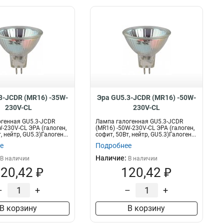
3-JCDR (MR16) -35W-
Эра GU5.3-JCDR (MR16) -50W-
230V-CL
230V-CL
генная GU5.3-JCDR
Лампа галогенная GU5.3-JCDR
W-230V-CL ЭРА (галоген,
(MR16) -50W-230V-CL ЭРА (галоген,
, нейтр, GU5.3)Галоген...
софит, 50Вт, нейтр, GU5.3)Галоген...
е
Подробнее
Наличие:
В наличии
В наличии
20,42 ₽
120,42 ₽
–
+
–
+
В корзину
В корзину