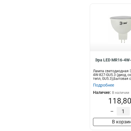
Эра LED MR16-4W-
Лампа светодиодная Э
4W-827-GU5.3 (диод, со
тепл, GU5.3),Бытовая с
Подробнее
Наличие:
В наличии
118,80
–
В корзи