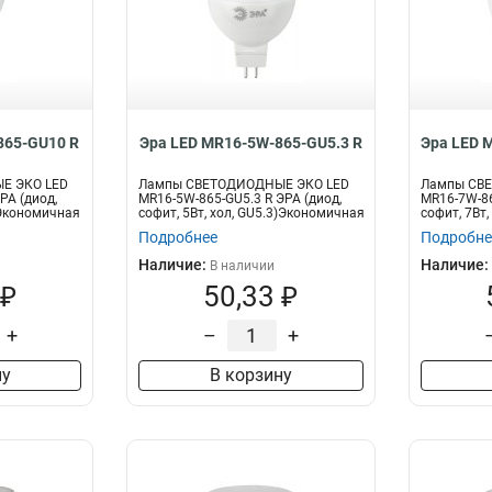
865-GU10 R
Эра LED MR16-5W-865-GU5.3 R
Эра LED 
Е ЭКО LED
Лампы СВЕТОДИОДНЫЕ ЭКО LED
Лампы СВ
РА (диод,
MR16-5W-865-GU5.3 R ЭРА (диод,
MR16-7W-86
)Экономичная
софит, 5Вт, хол, GU5.3)Экономичная
софит, 7Вт
св...
св...
Подробнее
Подробне
Наличие:
Наличие:
В наличии
 ₽
50,33 ₽
+
–
+
ну
В корзину