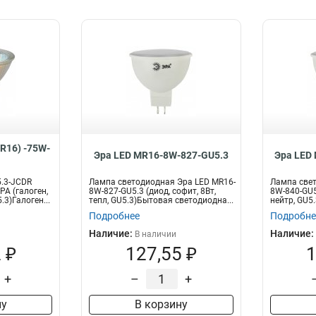
R16) -75W-
Эра LED MR16-8W-827-GU5.3
Эра LED
.3-JCDR
Лампа светодиодная Эра LED MR16-
Лампа свет
РА (галоген,
8W-827-GU5.3 (диод, софит, 8Вт,
8W-840-GU5.
.3)Галоген...
тепл, GU5.3)Бытовая светодиодна...
нейтр, GU5.
Подробнее
Подробне
Наличие:
Наличие:
В наличии
 ₽
127,55 ₽
1
+
–
+
ну
В корзину