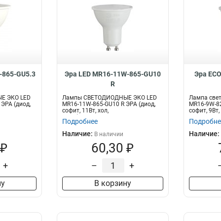
-865-GU5.3
Эра LED MR16-11W-865-GU10
Эра ECO
R
Е ЭКО LED
Лампы СВЕТОДИОДНЫЕ ЭКО LED
Лампа све
 ЭРА (диод,
MR16-11W-865-GU10 R ЭРА (диод,
MR16-9W-82
софит, 11Вт, хол,
софит, 9Вт
GU10)Экономичная св...
свето...
Подробнее
Подробне
Наличие:
Наличие:
В наличии
 ₽
60,30 ₽
+
–
+
ну
В корзину