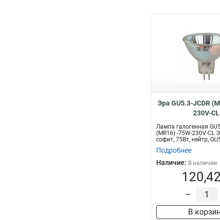
Эра GU5.3-JCDR (M
230V-CL
Лампа галогенная GU5
(MR16) -75W-230V-CL Э
софит, 75Вт, нейтр, GU5
Подробнее
Наличие:
В наличии
120,42
–
В корзи