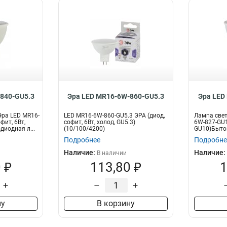
840-GU5.3
Эра LED MR16-6W-860-GU5.3
Эра LED
ра LED MR16-
LED MR16-6W-860-GU5.3 ЭРА (диод,
Лампа свет
фит, 6Вт,
софит, 6Вт, холод, GU5.3)
6W-827-GU10
диодная л...
(10/100/4200)
GU10)Бытов
Подробнее
Подробне
Наличие:
Наличие:
В наличии
 ₽
113,80 ₽
1
+
–
+
ну
В корзину