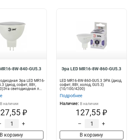
 MR16-8W-840-GU5.3
Эра LED MR16-8W-860-GU5.3
одиодная Эра LED MR16-
LED MR16-8W-860-GU5.3 ЭРА (диод,
3 (диод, софит, 8Вт,
софит, 8Вт, холод, GU5.3)
3)Эта светодиодная л...
(10/100/4200)
е
Подробнее
Наличие:
В наличии
В наличии
27,55 ₽
127,55 ₽
–
+
–
+
В корзину
В корзину