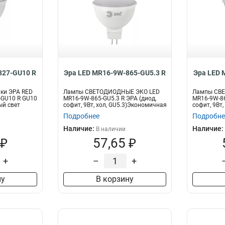
827-GU10 R
Эра LED MR16-9W-865-GU5.3 R
Эра LED 
ки ЭРА RED
Лампы СВЕТОДИОДНЫЕ ЭКО LED
Лампы СВ
-GU10 R GU10
MR16-9W-865-GU5.3 R ЭРА (диод,
MR16-9W-86
ый свет
софит, 9Вт, хол, GU5.3)Экономичная
софит, 9Вт
св...
свет...
Подробнее
Подробне
Наличие:
Наличие:
В наличии
 ₽
57,65 ₽
+
–
+
ну
В корзину