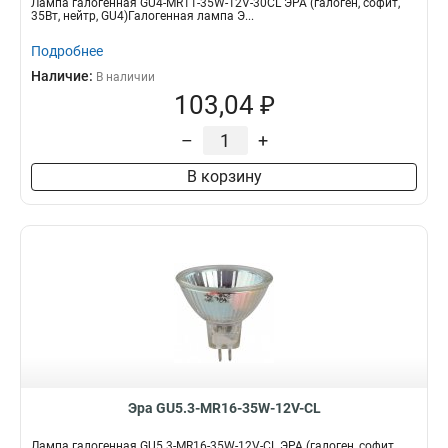
Лампа галогенная GU4-MR11-35W-12V-30CL ЭРА (галоген, софит,
35Вт, нейтр, GU4)Галогенная лампа Э...
Подробнее
Наличие:
В наличии
103,04 ₽
–
+
В корзину
Эра GU5.3-MR16-35W-12V-CL
Лампа галогенная GU5.3-MR16-35W-12V-CL ЭРА (галоген, софит,