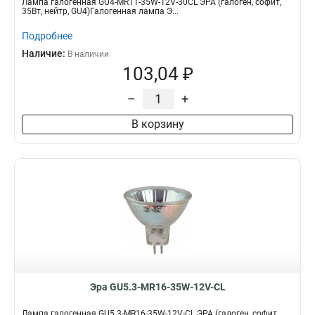
Лампа галогенная GU4-MR11-35W-12V-30CL ЭРА (галоген, софит,
35Вт, нейтр, GU4)Галогенная лампа Э...
Подробнее
Наличие:
В наличии
103,04 ₽
–
+
В корзину
Эра GU5.3-MR16-35W-12V-CL
Лампа галогенная GU5.3-MR16-35W-12V-CL ЭРА (галоген, софит,