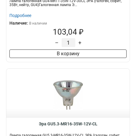
Лампа галогенная GU4-MR11-35W-12V-30CL ЭРА (галоген, софит,
35Вт, нейтр, GU4)Галогенная лампа Э...
Подробнее
Наличие:
В наличии
103,04 ₽
–
+
В корзину
Эра GU5.3-MR16-35W-12V-CL
Лампа галогенная GU5.3-MR16-35W-12V-CL ЭРА (галоген, софит,