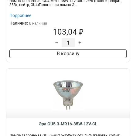
Лампа галогенная GU4-MR11-35W-12V-30CL ЭРА (галоген, софит,
35Вт, нейтр, GU4)Галогенная лампа Э...
Подробнее
Наличие:
В наличии
103,04 ₽
–
+
В корзину
Эра GU5.3-MR16-35W-12V-CL
Лампа галогенная GU5.3-MR16-35W-12V-CL ЭРА (галоген, софит,