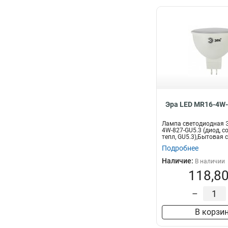
Эра LED MR16-4W-
Лампа светодиодная Э
4W-827-GU5.3 (диод, со
тепл, GU5.3),Бытовая с
Подробнее
Наличие:
В наличии
118,80
–
В корзи