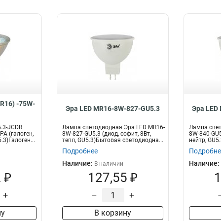
R16) -75W-
Эра LED MR16-8W-827-GU5.3
Эра LED
.3-JCDR
Лампа светодиодная Эра LED MR16-
Лампа свет
РА (галоген,
8W-827-GU5.3 (диод, софит, 8Вт,
8W-840-GU5.
.3)Галоген...
тепл, GU5.3)Бытовая светодиодна...
нейтр, GU5.
Подробнее
Подробне
Наличие:
Наличие:
В наличии
 ₽
127,55 ₽
1
+
–
+
ну
В корзину