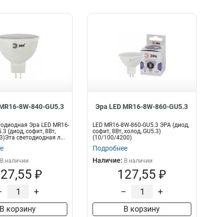
 MR16-8W-840-GU5.3
Эра LED MR16-8W-860-GU5.3
одиодная Эра LED MR16-
LED MR16-8W-860-GU5.3 ЭРА (диод,
3 (диод, софит, 8Вт,
софит, 8Вт, холод, GU5.3)
3)Эта светодиодная л...
(10/100/4200)
е
Подробнее
Наличие:
В наличии
В наличии
27,55 ₽
127,55 ₽
–
+
–
+
В корзину
В корзину