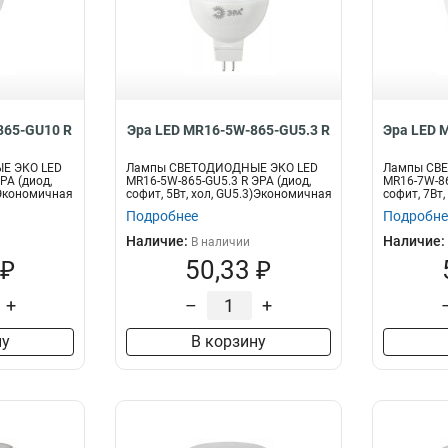
865-GU10 R
Эра LED MR16-5W-865-GU5.3 R
Эра LED 
Е ЭКО LED
Лампы СВЕТОДИОДНЫЕ ЭКО LED
Лампы СВ
РА (диод,
MR16-5W-865-GU5.3 R ЭРА (диод,
MR16-7W-86
)Экономичная
софит, 5Вт, хол, GU5.3)Экономичная
софит, 7Вт
св...
св...
Подробнее
Подробне
Наличие:
Наличие:
В наличии
 ₽
50,33 ₽
+
–
+
ну
В корзину