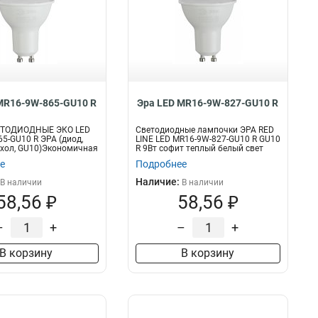
MR16-9W-865-GU10 R
Эра LED MR16-9W-827-GU10 R
ЕТОДИОДНЫЕ ЭКО LED
Светодиодные лампочки ЭРА RED
5-GU10 R ЭРА (диод,
LINE LED MR16-9W-827-GU10 R GU10
, хол, GU10)Экономичная
R 9Вт софит теплый белый свет
е
Подробнее
Наличие:
В наличии
В наличии
58,56 ₽
58,56 ₽
–
+
–
+
В корзину
В корзину