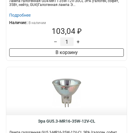
Лампа галогенная GU4-MR11-35W-12V-30CL ЭРА (галоген, софит,
35Вт, нейтр, GU4)Галогенная лампа Э...
Подробнее
Наличие:
В наличии
103,04 ₽
–
+
В корзину
Эра GU5.3-MR16-35W-12V-CL
Лампа галогенная GU5.3-MR16-35W-12V-CL ЭРА (галоген, софит,