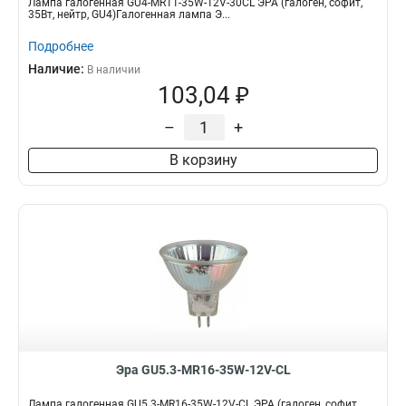
Лампа галогенная GU4-MR11-35W-12V-30CL ЭРА (галоген, софит,
35Вт, нейтр, GU4)Галогенная лампа Э...
Подробнее
Наличие:
В наличии
103,04 ₽
–
+
В корзину
Эра GU5.3-MR16-35W-12V-CL
Лампа галогенная GU5.3-MR16-35W-12V-CL ЭРА (галоген, софит,