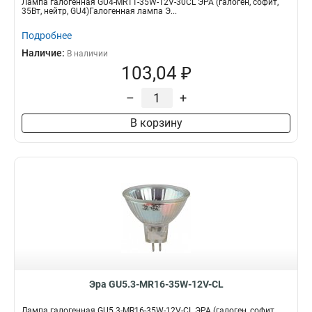
Лампа галогенная GU4-MR11-35W-12V-30CL ЭРА (галоген, софит,
35Вт, нейтр, GU4)Галогенная лампа Э...
Подробнее
Наличие:
В наличии
103,04 ₽
–
+
В корзину
Эра GU5.3-MR16-35W-12V-CL
Лампа галогенная GU5.3-MR16-35W-12V-CL ЭРА (галоген, софит,